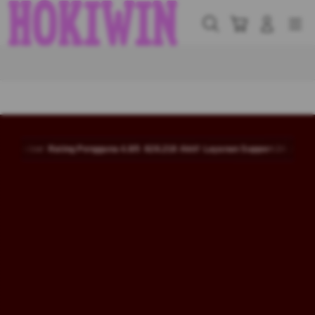
Skip
to
Cari
Troli
Login
Navigation
content
Buka Info Lebih Lanjut
 Pengguna 4.8/5
828.218 Aktif
Layanan Support 24 Jam Non-Stop