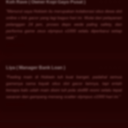
Koh Rave ( Owner Kopi Gayo Pusat )
★★★★★
"Menurut saya Hokiwin itu merupakan kolaborasi situs dewa slot
online x link gacor yang lagi bagus hari ini. Mulai dari pelayanan
pelanggan 24 jam, proses depo wede paling safety, dan
performa game zeus olympus x1000 selalu diperbarui setiap
saat."
2026-06-25
Liya ( Manager Bank Loan )
★★★★★
"Feeling main di Hokiwin tuh kuat banget, padahal semua
gamenya sama kayak situs slot gacor lainnya, tapi entah
kenapa kalo udah main disini tuh pola slot88 resmi selalu tepat
sasaran dan gampang menang scatter olympus x1000 hari ini."
2026-06-30