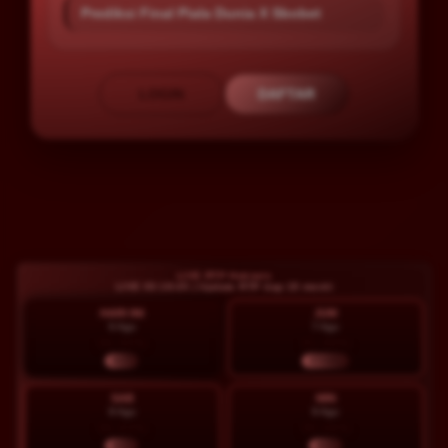
Prediksi Final Piala Dunia X Sbobet
LOGIN
DAFTAR
Layer Popup Close
LIVE RTP Hokiwin
LIVE 03:18:46 | Update RTP tiap 15 menit
HARI INI
JUM
6 Agu
7 Agu
96.50%
91.99%
HOT
STABIL
SAB
MIN
8 Agu
9 Agu
96.83%
95.06%
HOT
HOT