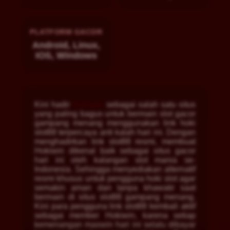
PLATFORM GACOR
Android, Linux,
IOS, Windows
Kini hadir
Hokiwin
sebagai salah satu situs
yang paling bagus untuk bermain slot gacor
gampang menang menggunakan link hoki
slot88 terpercaya anti kalah hari ini. Dengan
menghadirkan link slot88 resmi, membuat
Hokiwin dikenal baik sebagai situs gacor
hari ini oleh kalangan slot mania se-
Indonesia. Sehingga menyediakan alternatif
resmi khusus untuk pengguna hoki slot agar
semakin aman dan tanpa khawatir saat
bermain di situs slot88 gampang menang.
Kini para pengguna link slot88 kembali aktif
sebagai member Hokiwin, karena setiap
kemenangan maxwin hari ini selalu dibayar