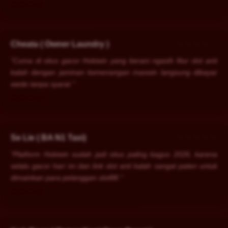
2026-06-12
Cheata ( Owner Laundry )
★★★★☆
"Cuma di situs gacor Hokiwin yang berani ngasih fitur slot anti
kalah dengan jaminan kemenangan maxwin langsung dibayar
wede tanpa syarat."
2026-06-18
Se Lie ( BA N1 Taxi)
★★★★★
"Platform Hokiwin sudah jadi situs paling bagus 2026, karena
selalu gacor hari ini dan link slot anti kalah sangat paten untuk
dimainkan para pelanggan slot88."
2026-06-22